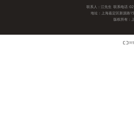
联系人：江先生 联系电话 :021-69
地址：上海嘉定区新源路15
版权所有：