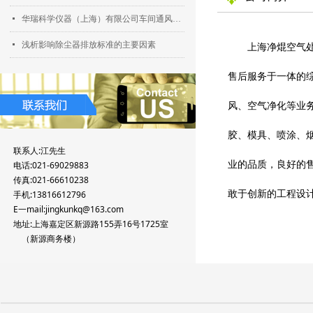
넷
华瑞科学仪器（上海）有限公司车间通风、照明、供气改造工程
넷
浅析影响除尘器排放标准的主要因素
上海净焜空气处理
售后服务于一体的
风、空气净化等业
胶、模具、喷涂、
联系人:江先生
业的品质，良好的
电话:021-69029883
传真:021-66610238
敢于创新的工程设
手机:13816612796
E一mail:jingkunkq@163.com
地址:上海嘉定区新源路155弄16号1725室
（新源商务楼）